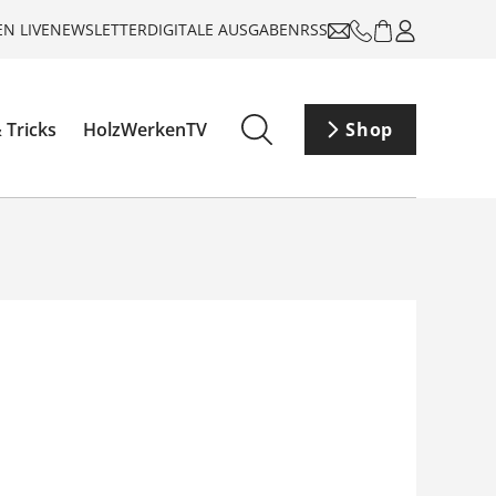
N LIVE
NEWSLETTER
DIGITALE AUSGABEN
RSS
 Tricks
HolzWerkenTV
Shop