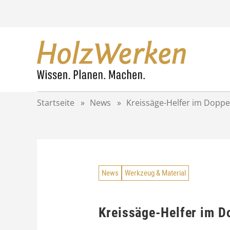
Z
u
m
I
n
h
a
l
t
Startseite
»
News
»
Kreissäge-Helfer im Doppe
s
p
r
i
n
g
News
Werkzeug & Material
e
n
Kreissäge-Helfer im D