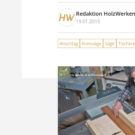
Redaktion HolzWerke
19.01.2015
Anschlag
Kreissäge
Säge
Tischkr