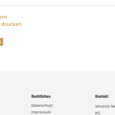
p
a
ern
n
l drucken
n
e
:
7
4
,
0
0
Rechtliches
Kontakt
€
Datenschutz
Vincentz N
Impressum
b
KG