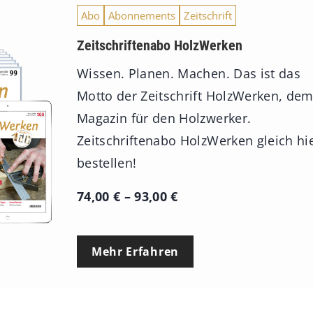
Abo
Abonnements
Zeitschrift
Zeitschriftenabo HolzWerken
Wissen. Planen. Machen. Das ist das
Motto der Zeitschrift HolzWerken, de
Magazin für den Holzwerker.
Zeitschriftenabo HolzWerken gleich hi
bestellen!
P
74,00
€
–
93,00
€
r
e
Mehr Erfahren
i
s
s