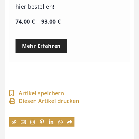
hier bestellen!
P
74,00
€
–
93,00
€
r
e
Mehr Erfahren
i
s
s
p
a
Artikel speichern
n
Diesen Artikel drucken
n
e
: