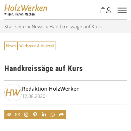
Z
u
m
I
Startseite
»
News
»
Handkreissäge auf Kurs
n
h
a
News
Werkzeug & Material
l
t
s
p
Handkreissäge auf Kurs
r
i
n
Redaktion HolzWerken
g
12.08.2020
e
n