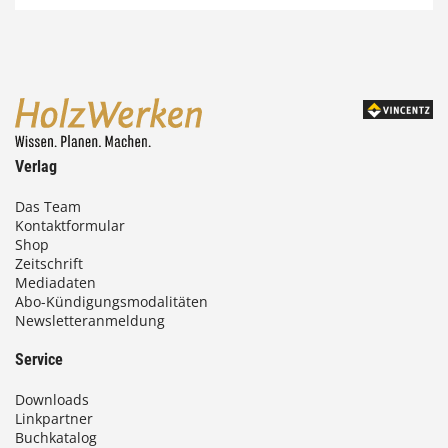
7
4
,
0
0
Verlag
€
Das Team
Kontaktformular
b
Shop
i
Zeitschrift
Mediadaten
s
Abo-Kündigungsmodalitäten
Newsletteranmeldung
9
3
Service
,
Downloads
0
Linkpartner
Buchkatalog