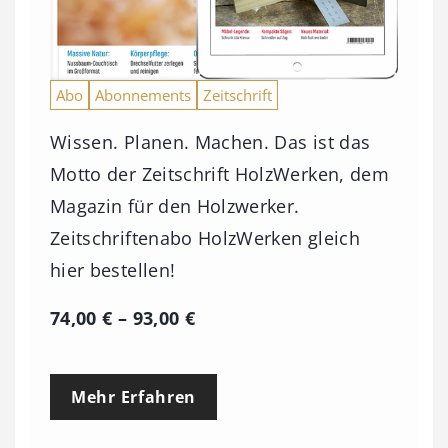
Abo
Abonnements
Zeitschrift
Wissen. Planen. Machen. Das ist das
Motto der Zeitschrift HolzWerken, dem
Magazin für den Holzwerker.
Zeitschriftenabo HolzWerken gleich
hier bestellen!
P
74,00
€
–
93,00
€
r
e
Mehr Erfahren
i
s