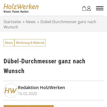
Z
u
m
I
Startseite
»
News
»
Dübel-Durchmesser ganz nach
n
Wunsch
h
a
l
News
Werkzeug & Material
t
s
p
r
Dübel-Durchmesser ganz nach
i
Wunsch
n
g
e
n
Redaktion HolzWerken
16.02.2020