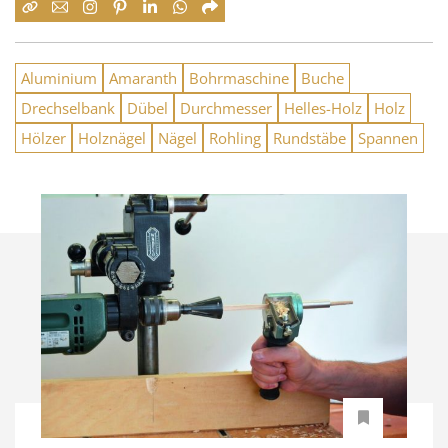
Aluminium
Amaranth
Bohrmaschine
Buche
Drechselbank
Dübel
Durchmesser
Helles-Holz
Holz
Hölzer
Holznägel
Nägel
Rohling
Rundstäbe
Spannen