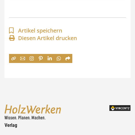
s
p
a
Artikel speichern
n
Diesen Artikel drucken
n
e
:
7
4
,
0
0
Verlag
€