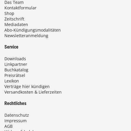
Das Team
b
Kontaktformular
Shop
i
Zeitschrift
Mediadaten
s
Abo-Kündigungsmodalitäten
Newsletteranmeldung
9
3
Service
,
Downloads
0
Linkpartner
Buchkatalog
0
Preisrätsel
Lexikon
Verträge hier kündigen
€
Versandkosten & Lieferzeiten
Rechtliches
Datenschutz
Impressum
AGB