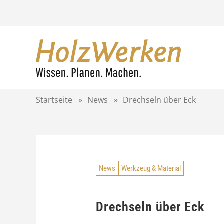
Z
u
m
I
n
h
a
l
t
Startseite
»
News
»
Drechseln über Eck
s
p
r
i
n
g
News
Werkzeug & Material
e
n
Drechseln über Eck