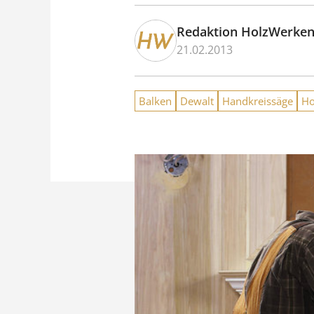
Redaktion HolzWerke
21.02.2013
Balken
Dewalt
Handkreissäge
Ho