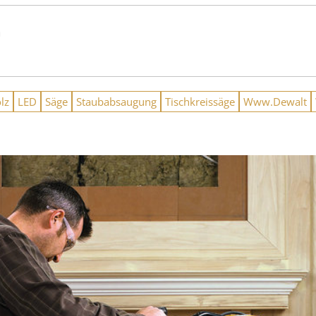
n
lz
LED
Säge
Staubabsaugung
Tischkreissäge
Www.Dewalt