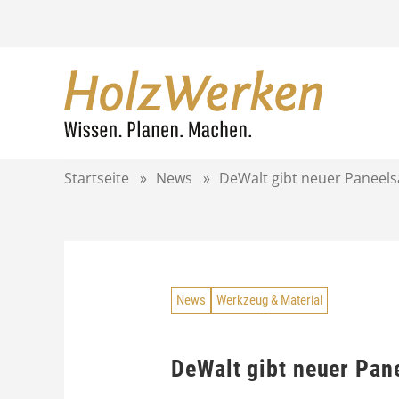
Z
u
m
I
n
h
a
l
t
Startseite
»
News
»
DeWalt gibt neuer Paneel
s
p
r
i
n
g
News
Werkzeug & Material
e
n
DeWalt gibt neuer Pan