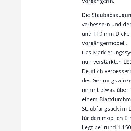
Vorgängerin.
Die Staubabsaugung
verbessern und der
und 110 mm Dicke 
Vorgängermodell.
Das Markierungssys
nun verstärkten LED
Deutlich verbesser
des Gehrungswinkels
nimmt etwas über 
einem Blattdurchme
Staubfangsack im L
für den mobilen Ei
liegt bei rund 1.15