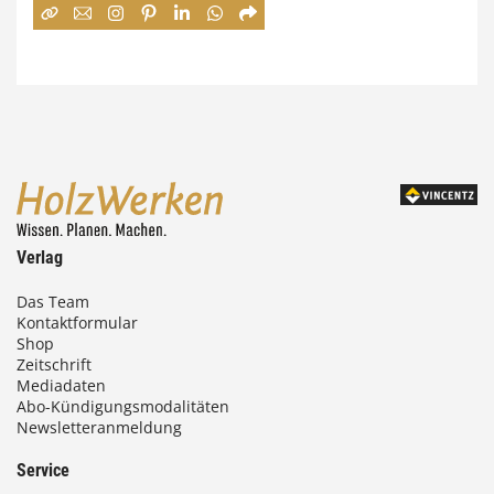
e
:
7
4
,
0
0
Verlag
€
Das Team
b
Kontaktformular
Shop
i
Zeitschrift
Mediadaten
s
Abo-Kündigungsmodalitäten
Newsletteranmeldung
9
3
Service