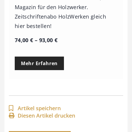
Magazin für den Holzwerker.
Zeitschriftenabo HolzWerken gleich
hier bestellen!
P
74,00
€
–
93,00
€
r
e
Mehr Erfahren
i
s
s
p
a
Artikel speichern
n
Diesen Artikel drucken
n