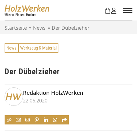
Z
u
m
I
Startseite
»
News
»
Der Dübelzieher
n
h
a
News
Werkzeug & Material
l
t
s
p
Der Dübelzieher
r
i
n
Redaktion HolzWerken
g
22.06.2020
e
n