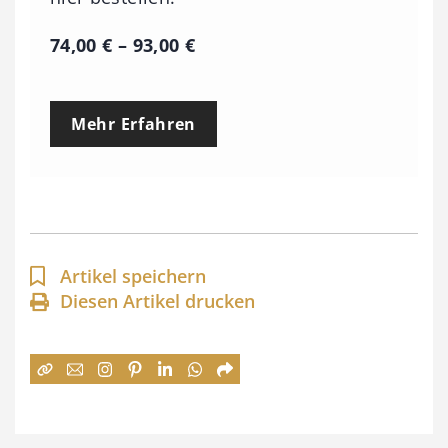
P
74,00
€
–
93,00
€
r
e
Mehr Erfahren
i
s
s
p
a
Artikel speichern
n
Diesen Artikel drucken
n
e
:
7