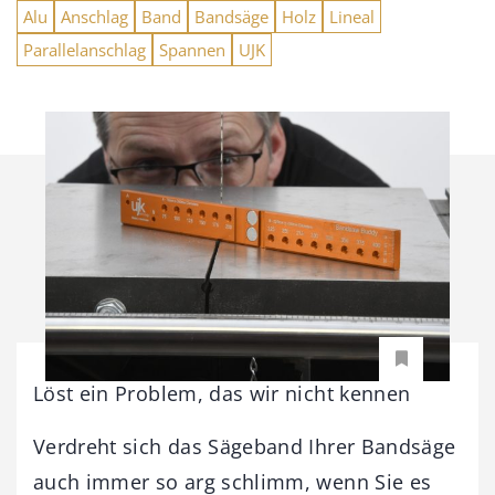
Alu
Anschlag
Band
Bandsäge
Holz
Lineal
Parallelanschlag
Spannen
UJK
Löst ein Problem, das wir nicht kennen
Verdreht sich das Sägeband Ihrer Bandsäge
auch immer so arg schlimm, wenn Sie es