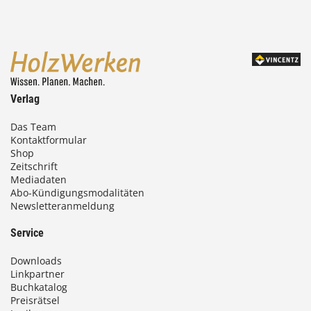
4
,
0
0
Verlag
€
Das Team
Kontaktformular
b
Shop
i
Zeitschrift
Mediadaten
s
Abo-Kündigungsmodalitäten
Newsletteranmeldung
9
3
Service
,
Downloads
0
Linkpartner
Buchkatalog
0
Preisrätsel