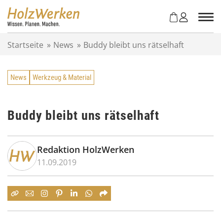
Z
u
m
I
Startseite
»
News
»
Buddy bleibt uns rätselhaft
n
h
a
News
Werkzeug & Material
l
t
s
p
Buddy bleibt uns rätselhaft
r
i
n
Redaktion HolzWerken
g
11.09.2019
e
n