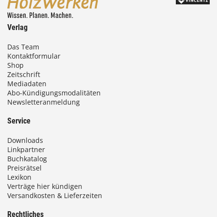
0
Verlag
€
Das Team
Kontaktformular
b
Shop
i
Zeitschrift
Mediadaten
s
Abo-Kündigungsmodalitäten
Newsletteranmeldung
9
3
Service
,
Downloads
0
Linkpartner
Buchkatalog
0
Preisrätsel
Lexikon
Verträge hier kündigen
Versandkosten & Lieferzeiten
€
Rechtliches