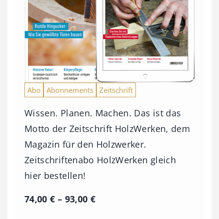
Abo
Abonnements
Zeitschrift
Wissen. Planen. Machen. Das ist das
Motto der Zeitschrift HolzWerken, dem
Magazin für den Holzwerker.
Zeitschriftenabo HolzWerken gleich
hier bestellen!
P
74,00
€
–
93,00
€
r