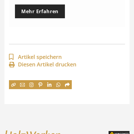
e
Mehr Erfahren
i
s
s
p
a
Artikel speichern
n
Diesen Artikel drucken
n
e
:
7
4
,
0