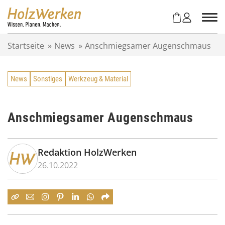
Z
u
m
I
Startseite
»
News
»
Anschmiegsamer Augenschmaus
n
h
a
News
Sonstiges
Werkzeug & Material
l
t
s
p
Anschmiegsamer Augenschmaus
r
i
n
Redaktion HolzWerken
g
26.10.2022
e
n