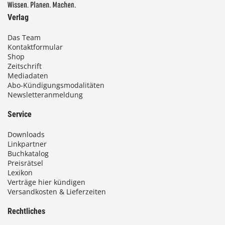
0
Verlag
€
Das Team
Kontaktformular
b
Shop
i
Zeitschrift
Mediadaten
s
Abo-Kündigungsmodalitäten
Newsletteranmeldung
9
3
Service
,
Downloads
0
Linkpartner
Buchkatalog
0
Preisrätsel
Lexikon
Verträge hier kündigen
Versandkosten & Lieferzeiten
€
Rechtliches