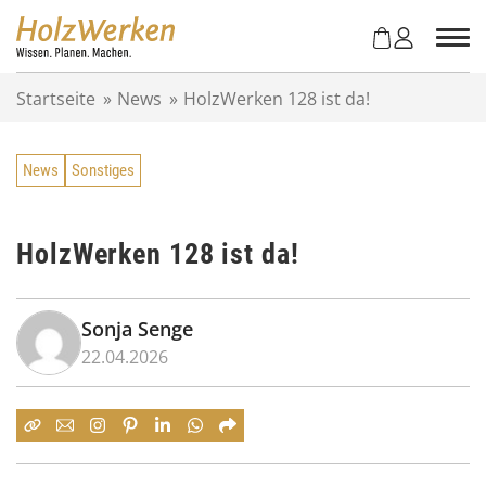
Z
u
m
I
Startseite
»
News
»
HolzWerken 128 ist da!
n
h
a
News
Sonstiges
l
t
s
p
HolzWerken 128 ist da!
r
i
n
Sonja Senge
g
22.04.2026
e
n