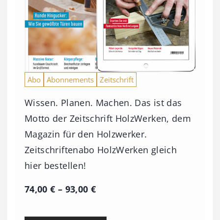
Abo
Abonnements
Zeitschrift
Wissen. Planen. Machen. Das ist das
Motto der Zeitschrift HolzWerken, dem
Magazin für den Holzwerker.
Zeitschriftenabo HolzWerken gleich
hier bestellen!
P
74,00
€
–
93,00
€
r