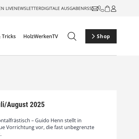
N LIVE
NEWSLETTER
DIGITALE AUSGABEN
RSS
 Tricks
HolzWerkenTV
Shop
li/August 2025
ntalfrästisch – Guido Henn stellt in
ue Vorrichtung vor, die fast unbegrenzte
.