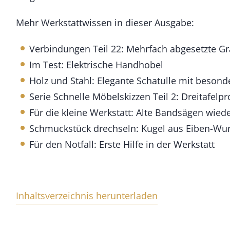
M
e
Mehr Werkstattwissen in dieser Ausgabe:
n
g
Verbindungen Teil 22: Mehrfach abgesetzte Gra
e
Im Test: Elektrische Handhobel
Holz und Stahl: Elegante Schatulle mit besond
Serie Schnelle Möbelskizzen Teil 2: Dreitafelpr
Für die kleine Werkstatt: Alte Bandsägen wied
Schmuckstück drechseln: Kugel aus Eiben-Wur
Für den Notfall: Erste Hilfe in der Werkstatt
Inhaltsverzeichnis herunterladen