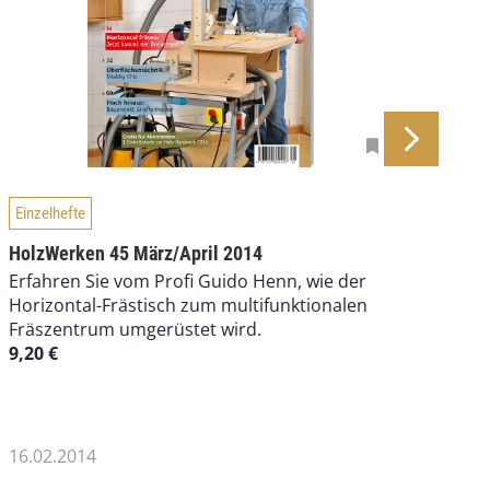
Einzelhefte
Einz
HolzWerken 45 März/April 2014
Holz
Erfahren Sie vom Profi Guido Henn, wie der
Klei
Horizontal-Frästisch zum multifunktionalen
mit 
Fräszentrum umgerüstet wird.
und 
9,20
€
in H
9,6
16.02.2014
18.0