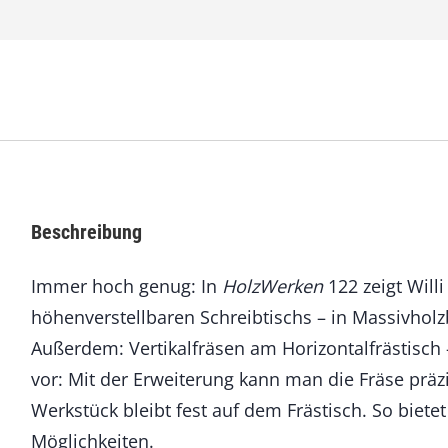
e
n
1
2
2
J
u
l
i
/
Beschreibung
A
u
Immer hoch genug: In
HolzWerken
122 zeigt Will
g
u
höhenverstellbaren Schreibtischs – in Massivhol
s
Außerdem: Vertikalfräsen am Horizontalfrästisch 
t
2
vor:
Mit der Erweiterung kann man die Fräse prä
0
Werkstück bleibt fest auf dem Frästisch. So bietet
2
5
Möglichkeiten.