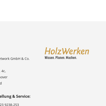
etwork GmbH & Co.
 4c,
nover
nd
ellung & Service:
123 9238-253