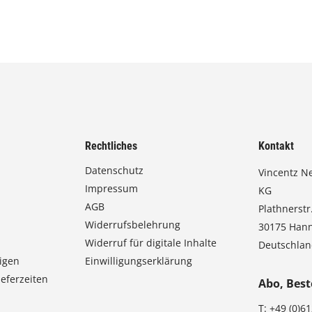
Rechtliches
Kontakt
Datenschutz
Vincentz N
Impressum
KG
AGB
Plathnerstr.
Widerrufsbelehrung
30175 Han
Widerruf für digitale Inhalte
Deutschla
igen
Einwilligungserklärung
eferzeiten
Abo, Best
T:
+49 (0)6