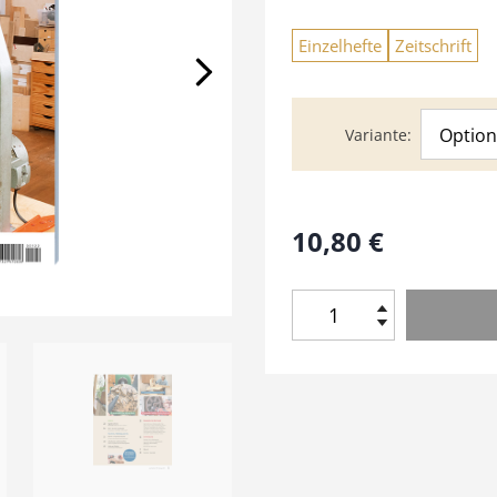
Einzelhefte
Zeitschrift
Option
Variante
10,80
€
H
o
l
z
W
e
r
k