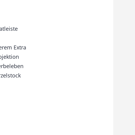
tleiste
erem Extra
ojektion
erbeleben
zelstock