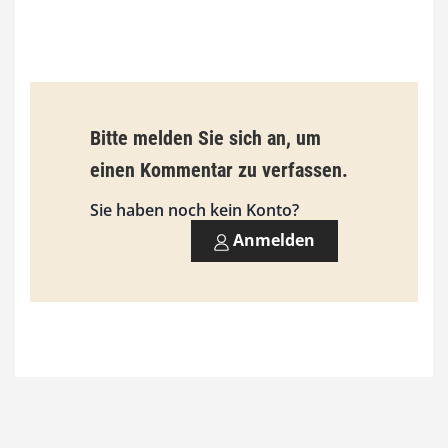
0
€
b
Bitte melden Sie sich an, um
i
einen Kommentar zu verfassen.
s
9
Sie haben noch kein Konto?
3
Anmelden
,
0
0
€