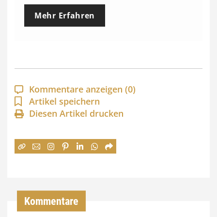
e
Mehr Erfahren
i
s
s
p
a
Kommentare anzeigen
(0)
n
Artikel speichern
Diesen Artikel drucken
n
e
:
7
4
,
Kommentare
0