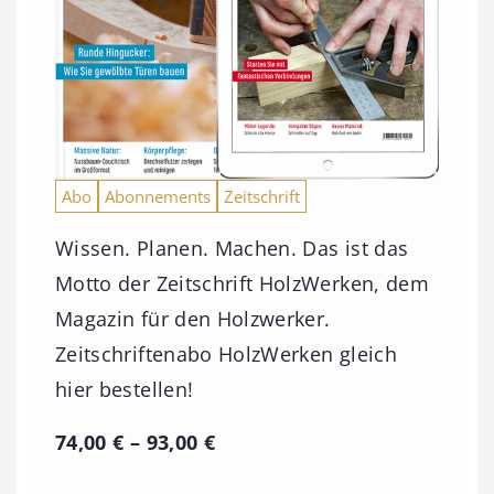
Abo
Abonnements
Zeitschrift
Wissen. Planen. Machen. Das ist das
Motto der Zeitschrift HolzWerken, dem
Magazin für den Holzwerker.
Zeitschriftenabo HolzWerken gleich
hier bestellen!
P
74,00
€
–
93,00
€
r