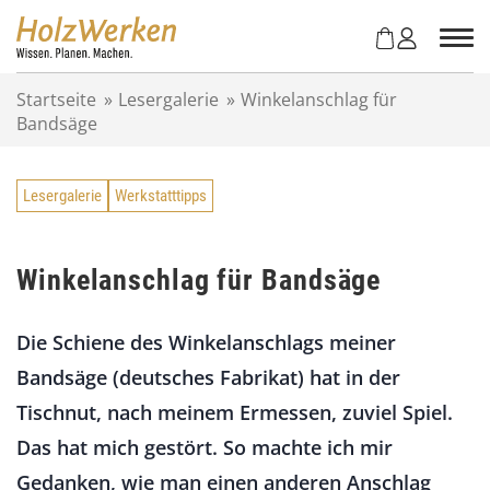
Z
u
m
I
Startseite
»
Lesergalerie
»
Winkelanschlag für
n
Bandsäge
h
a
l
Lesergalerie
Werkstatttipps
t
s
p
r
Winkelanschlag für Bandsäge
i
n
Die Schiene des Winkelanschlags meiner
g
e
Bandsäge (deutsches Fabrikat) hat in der
n
Tischnut, nach meinem Ermessen, zuviel Spiel.
Das hat mich gestört. So machte ich mir
Gedanken, wie man einen anderen Anschlag