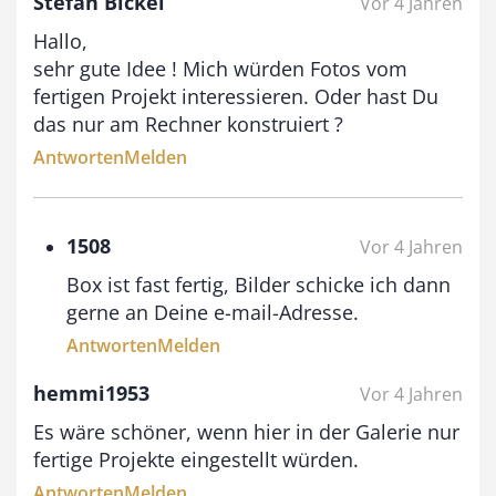
Stefan Bickel
Vor 4 Jahren
€
Hallo,
b
sehr gute Idee ! Mich würden Fotos vom
i
fertigen Projekt interessieren. Oder hast Du
das nur am Rechner konstruiert ?
s
Antworten
Melden
9
3
,
1508
Vor 4 Jahren
0
Box ist fast fertig, Bilder schicke ich dann
0
gerne an Deine e-mail-Adresse.
Antworten
Melden
€
hemmi1953
Vor 4 Jahren
Es wäre schöner, wenn hier in der Galerie nur
fertige Projekte eingestellt würden.
Antworten
Melden