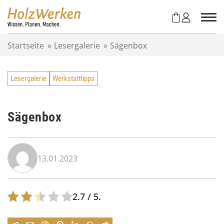
Z
u
m
I
Startseite
»
Lesergalerie
»
Sägenbox
n
h
a
Lesergalerie
Werkstatttipps
l
t
s
p
Sägenbox
r
i
n
13.01.2023
g
e
n
2.7
/ 5.