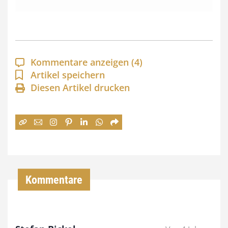
s
s
p
a
Kommentare anzeigen
(4)
n
Artikel speichern
Diesen Artikel drucken
n
e
:
7
4
,
Kommentare
0
0