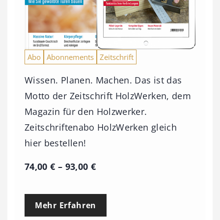
Abo
Abonnements
Zeitschrift
Wissen. Planen. Machen. Das ist das
Motto der Zeitschrift HolzWerken, dem
Magazin für den Holzwerker.
Zeitschriftenabo HolzWerken gleich
hier bestellen!
P
74,00
€
–
93,00
€
r
e
Mehr Erfahren
i