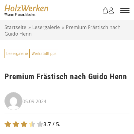
Z
u
m
I
Startseite
»
Lesergalerie
»
Premium Frästisch nach
n
Guido Henn
h
a
l
Lesergalerie
Werkstatttipps
t
s
p
r
Premium Frästisch nach Guido Henn
i
n
g
05.09.2024
e
n
3.7
/ 5.