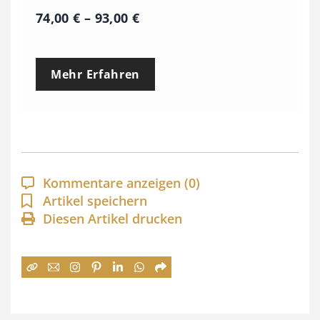
P
74,00
€
–
93,00
€
r
e
Mehr Erfahren
i
s
s
p
a
Kommentare anzeigen
(0)
n
Artikel speichern
Diesen Artikel drucken
n
e
:
7
4