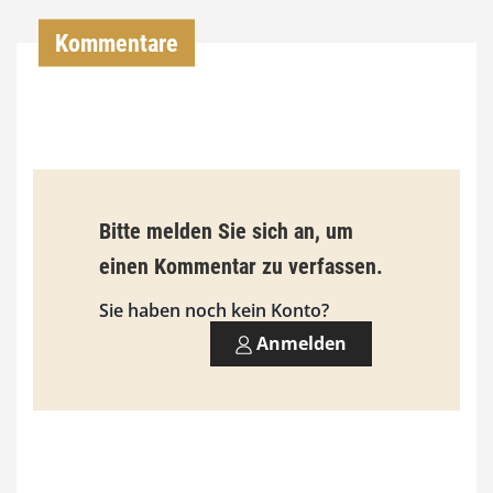
,
Kommentare
0
0
€
b
Bitte melden Sie sich an, um
i
einen Kommentar zu verfassen.
s
9
Sie haben noch kein Konto?
3
Anmelden
,
0
0