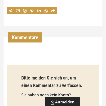
e
:
7
4
,
Kommentare
0
0
€
b
Bitte melden Sie sich an, um
i
einen Kommentar zu verfassen.
s
9
Sie haben noch kein Konto?
3
Anmelden