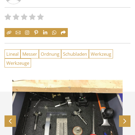
Lineal
Messer
Ordnung
Schubladen
Werkzeug
Werkzeuge