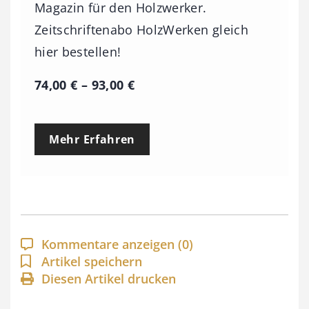
Magazin für den Holzwerker.
Zeitschriftenabo HolzWerken gleich
hier bestellen!
P
74,00
€
–
93,00
€
r
e
Mehr Erfahren
i
s
s
p
a
Kommentare anzeigen
(0)
n
Artikel speichern
Diesen Artikel drucken
n
e