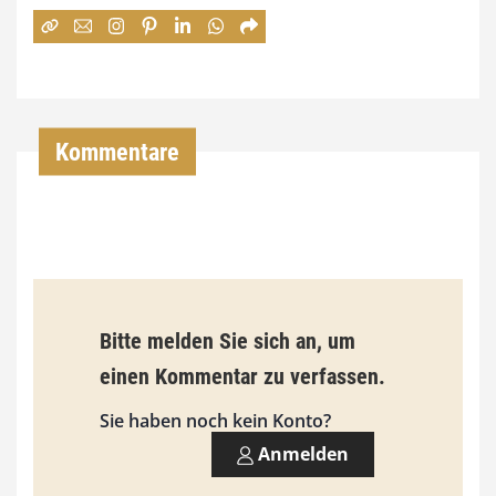
:
7
4
,
Kommentare
0
0
€
b
Bitte melden Sie sich an, um
i
einen Kommentar zu verfassen.
s
9
Sie haben noch kein Konto?
3
Anmelden
,