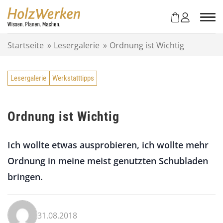
Z
u
m
I
Startseite
»
Lesergalerie
»
Ordnung ist Wichtig
n
h
a
Lesergalerie
Werkstatttipps
l
t
s
p
Ordnung ist Wichtig
r
i
Ich wollte etwas ausprobieren, ich wollte mehr
n
g
Ordnung in meine meist genutzten Schubladen
e
bringen.
n
31.08.2018