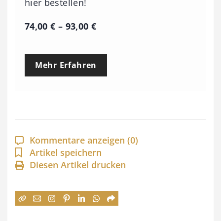
hier bestellen!
P
74,00
€
–
93,00
€
r
e
Mehr Erfahren
i
s
s
p
a
Kommentare anzeigen
(0)
n
Artikel speichern
Diesen Artikel drucken
n
e
:
7