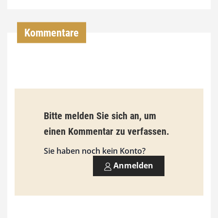
4
,
Kommentare
0
0
€
b
Bitte melden Sie sich an, um
i
einen Kommentar zu verfassen.
s
9
Sie haben noch kein Konto?
3
Anmelden
,
0
0