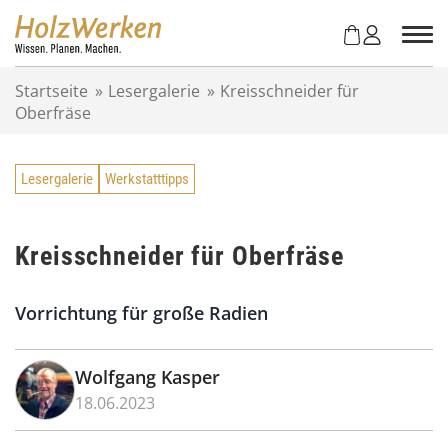
Z
u
m
I
Startseite
»
Lesergalerie
»
Kreisschneider für
n
Oberfräse
h
a
l
Lesergalerie
Werkstatttipps
t
s
p
r
Kreisschneider für Oberfräse
i
n
Vorrichtung für große Radien
g
e
n
Wolfgang Kasper
18.06.2023