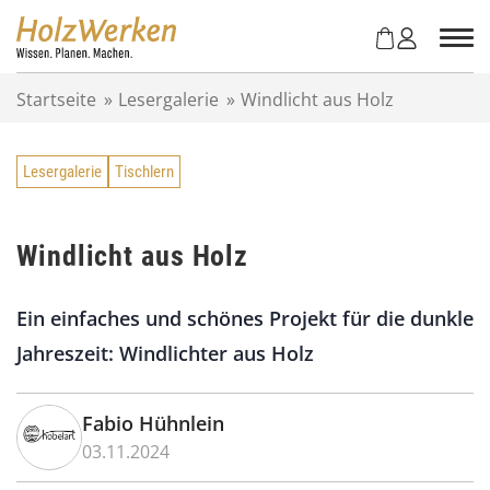
Z
u
m
I
Startseite
»
Lesergalerie
»
Windlicht aus Holz
n
h
a
Lesergalerie
Tischlern
l
t
s
p
Windlicht aus Holz
r
i
Ein einfaches und schönes Projekt für die dunkle
n
g
Jahreszeit: Windlichter aus Holz
e
n
Fabio Hühnlein
03.11.2024