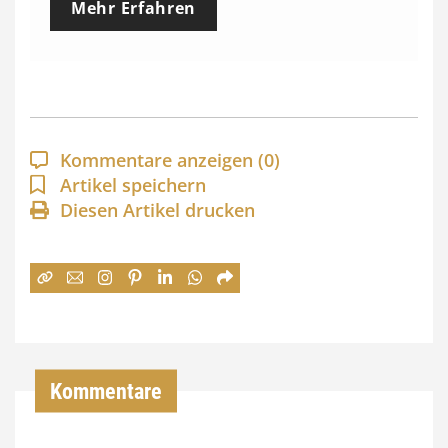
Mehr Erfahren
i
s
s
p
a
Kommentare anzeigen
(0)
n
Artikel speichern
Diesen Artikel drucken
n
e
:
7
4
,
Kommentare
0
0