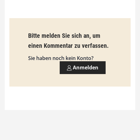
€
b
Bitte melden Sie sich an, um
i
einen Kommentar zu verfassen.
s
9
Sie haben noch kein Konto?
3
Anmelden
,
0
0
€