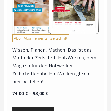
Abo
Abonnements
Zeitschrift
Wissen. Planen. Machen. Das ist das
Motto der Zeitschrift HolzWerken, dem
Magazin für den Holzwerker.
Zeitschriftenabo HolzWerken gleich
hier bestellen!
P
74,00
€
–
93,00
€
r
e