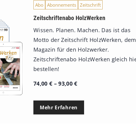
Abo
Abonnements
Zeitschrift
Zeitschriftenabo HolzWerken
Wissen. Planen. Machen. Das ist das
Motto der Zeitschrift HolzWerken, de
Magazin für den Holzwerker.
Zeitschriftenabo HolzWerken gleich hi
bestellen!
P
74,00
€
–
93,00
€
r
e
Mehr Erfahren
i
s
s