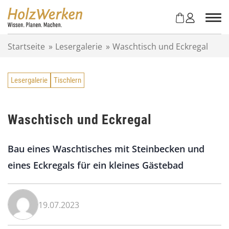
Z
u
m
I
Startseite
»
Lesergalerie
»
Waschtisch und Eckregal
n
h
a
Lesergalerie
Tischlern
l
t
s
p
Waschtisch und Eckregal
r
i
Bau eines Waschtisches mit Steinbecken und
n
g
eines Eckregals für ein kleines Gästebad
e
n
19.07.2023