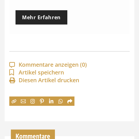
r
e
Mehr Erfahren
i
s
s
p
a
Kommentare anzeigen
(0)
n
Artikel speichern
Diesen Artikel drucken
n
e
:
7
4
,
Kommentare