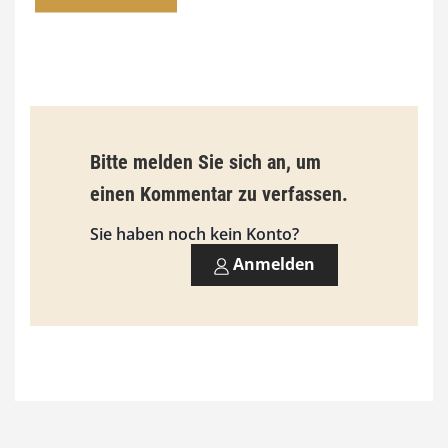
0
0
€
b
Bitte melden Sie sich an, um
i
einen Kommentar zu verfassen.
s
9
Sie haben noch kein Konto?
3
Anmelden
,
0
0
€