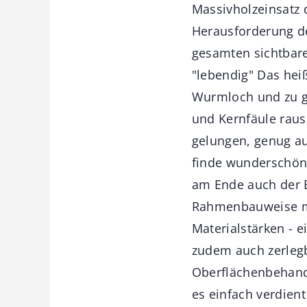
Massivholzeinsatz 
Herausforderung de
gesamten sichtbare
"lebendig" Das heiß
Wurmloch und zu gu
und Kernfäule raus
gelungen, genug a
finde wunderschöne
am Ende auch der 
Rahmenbauweise mit
Materialstärken - 
zudem auch zerlegb
Oberflächenbehand
es einfach verdient