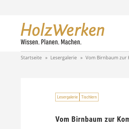
Z
u
m
I
n
h
a
l
t
Startseite
»
Lesergalerie
»
Vom Birnbaum zur
s
p
r
i
n
g
Lesergalerie
Tischlern
e
n
Vom Birnbaum zur K