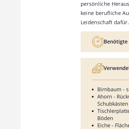
persönliche Heraus
keine berufliche A
Leidenschaft dafür.
Benötigte 
Verwendet
Birnbaum - s
Ahorn - Rüc
Schubkästen
Tischlerplat
Böden
Eiche - Fläc