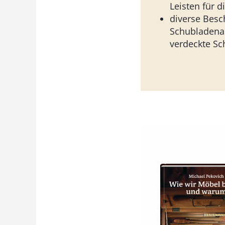
Leisten für d
diverse Besch
Schubladena
verdeckte Sc