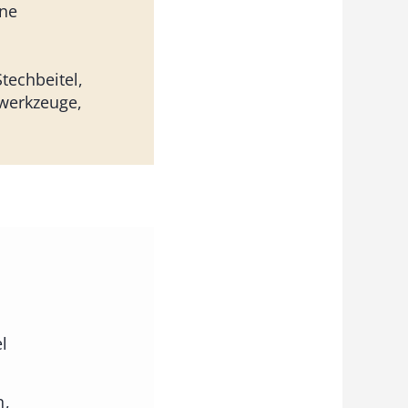
ne
techbeitel,
werkzeuge,
l
n,