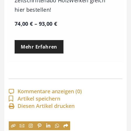
Zeitschriftenabo HolzWerken gleich
hier bestellen!
P
74,00
€
–
93,00
€
r
e
Mehr Erfahren
i
s
s
p
a
Kommentare anzeigen
(0)
n
Artikel speichern
Diesen Artikel drucken
n
e
: