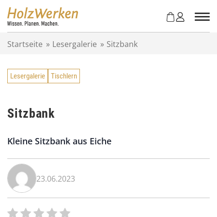
Z
u
m
I
Startseite
»
Lesergalerie
»
Sitzbank
n
h
a
Lesergalerie
Tischlern
l
t
s
p
Sitzbank
r
i
Kleine Sitzbank aus Eiche
n
g
e
n
23.06.2023