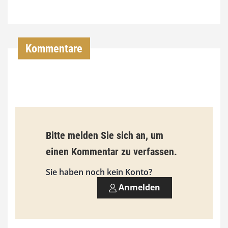
7
4
,
Kommentare
0
0
€
b
Bitte melden Sie sich an, um
i
einen Kommentar zu verfassen.
s
9
Sie haben noch kein Konto?
3
Anmelden
,
0