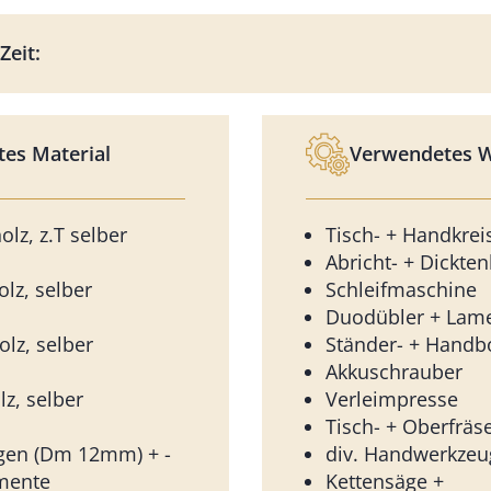
Zeit:
es Material
Verwendetes 
lz, z.T selber
Tisch- + Handkrei
Abricht- + Dickt
lz, selber
Schleifmaschine
Duodübler + Lame
lz, selber
Ständer- + Hand
Akkuschrauber
z, selber
Verleimpresse
Tisch- + Oberfräs
gen (Dm 12mm) + -
div. Handwerkzeu
mente
Kettensäge +