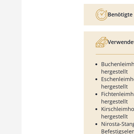
Benötigte 
Verwendet
Buchenleimho
hergestellt
Eschenleimho
hergestellt
Fichtenleimho
hergestellt
Kirschleimhol
hergestellt
Nirosta-Stan
Befestigsele