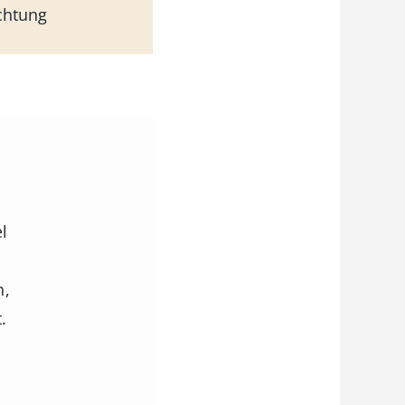
chtung
l
n,
.