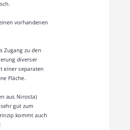
isch.
 einen vorhandenen
ls Zugang zu den
erung diverser
t einer separaten
ne Fläche.
en aus Nirosta)
 sehr gut zum
Prinzip kommt auch
z