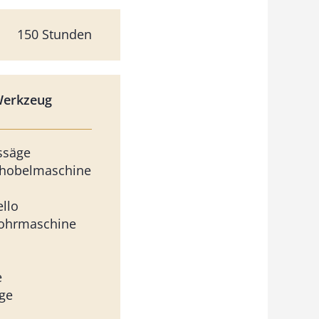
150 Stunden
Werkzeug
ssäge
enhobelmaschine
llo
bohrmaschine
e
ge