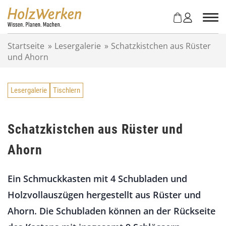
Z
u
m
I
Startseite
»
Lesergalerie
»
Schatzkistchen aus Rüster
n
und Ahorn
h
a
l
Lesergalerie
Tischlern
t
s
p
r
Schatzkistchen aus Rüster und
i
Ahorn
n
g
e
Ein Schmuckkasten mit 4 Schubladen und
n
Holzvollauszügen hergestellt aus Rüster und
Ahorn. Die Schubladen können an der Rückseite