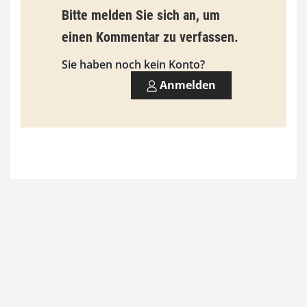
Bitte melden Sie sich an, um
i
einen Kommentar zu verfassen.
s
9
Sie haben noch kein Konto?
3
Anmelden
,
0
0
€