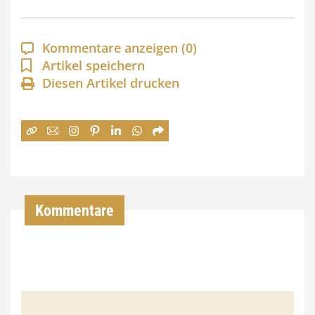
p
a
Kommentare anzeigen
(0)
n
Artikel speichern
Diesen Artikel drucken
n
e
:
7
4
,
Kommentare
0
0
€
b