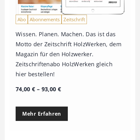
Abo
Abonnements
Zeitschrift
Wissen. Planen. Machen. Das ist das
Motto der Zeitschrift HolzWerken, dem
Magazin für den Holzwerker.
Zeitschriftenabo HolzWerken gleich
hier bestellen!
P
74,00
€
–
93,00
€
r
e
Mehr Erfahren
i
s
s