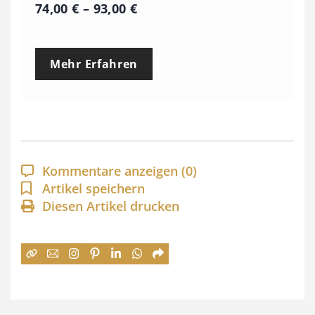
P
74,00
€
–
93,00
€
r
e
Mehr Erfahren
i
s
s
p
a
Kommentare anzeigen
(0)
n
Artikel speichern
Diesen Artikel drucken
n
e
:
7
4