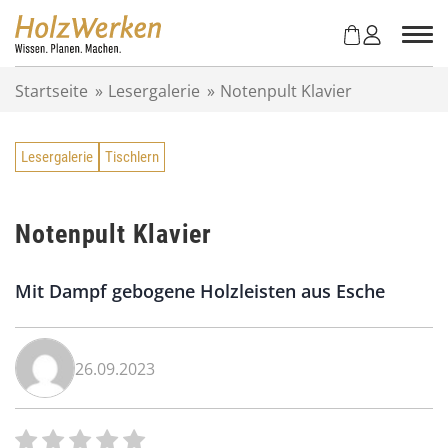
Z
u
m
I
Startseite
»
Lesergalerie
»
Notenpult Klavier
n
h
a
Lesergalerie
Tischlern
l
t
s
p
Notenpult Klavier
r
i
Mit Dampf gebogene Holzleisten aus Esche
n
g
e
n
26.09.2023