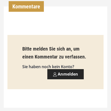
,
Kommentare
0
0
€
b
Bitte melden Sie sich an, um
i
einen Kommentar zu verfassen.
s
9
Sie haben noch kein Konto?
3
Anmelden
,
0
0