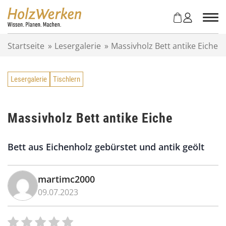
Z
u
m
I
Startseite
»
Lesergalerie
»
Massivholz Bett antike Eiche
n
h
a
Lesergalerie
Tischlern
l
t
s
p
Massivholz Bett antike Eiche
r
i
Bett aus Eichenholz gebürstet und antik geölt
n
g
e
martimc2000
n
09.07.2023