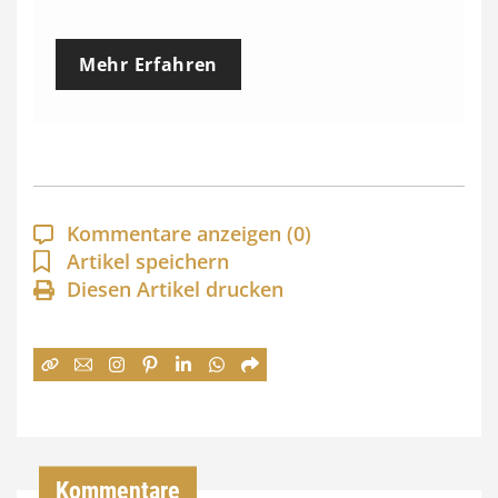
r
e
Mehr Erfahren
i
s
s
p
a
Kommentare anzeigen
(0)
n
Artikel speichern
Diesen Artikel drucken
n
e
:
7
4
,
Kommentare