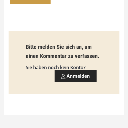
0
0
€
b
Bitte melden Sie sich an, um
i
einen Kommentar zu verfassen.
s
9
Sie haben noch kein Konto?
3
Anmelden
,
0
0
€