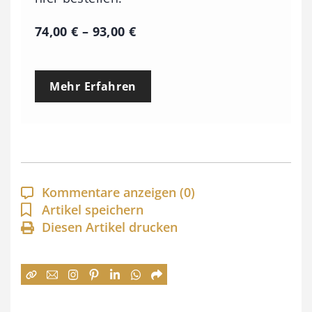
P
74,00
€
–
93,00
€
r
e
Mehr Erfahren
i
s
s
p
a
Kommentare anzeigen
(0)
n
Artikel speichern
Diesen Artikel drucken
n
e
:
7