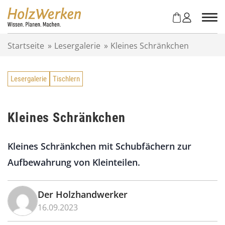
Z
u
m
I
Startseite
»
Lesergalerie
»
Kleines Schränkchen
n
h
a
Lesergalerie
Tischlern
l
t
s
p
Kleines Schränkchen
r
i
Kleines Schränkchen mit Schubfächern zur
n
g
Aufbewahrung von Kleinteilen.
e
n
Der Holzhandwerker
16.09.2023