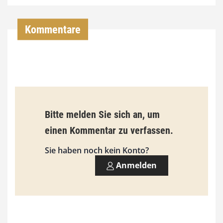
4
,
Kommentare
0
0
€
b
Bitte melden Sie sich an, um
i
einen Kommentar zu verfassen.
s
9
Sie haben noch kein Konto?
3
Anmelden
,
0
0