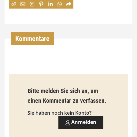
:
7
4
,
Kommentare
0
0
€
b
Bitte melden Sie sich an, um
i
einen Kommentar zu verfassen.
s
9
Sie haben noch kein Konto?
3
Anmelden
,