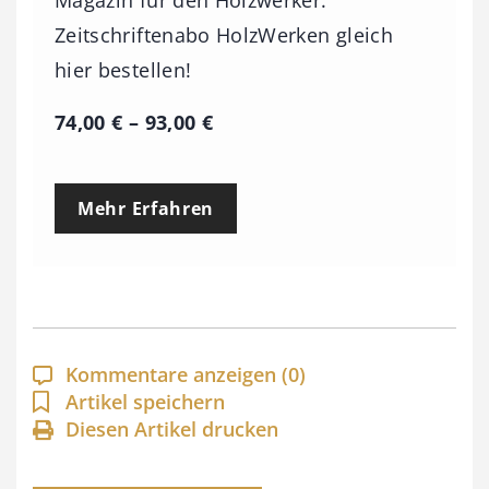
Magazin für den Holzwerker.
Zeitschriftenabo HolzWerken gleich
hier bestellen!
P
74,00
€
–
93,00
€
r
e
Mehr Erfahren
i
s
s
p
a
Kommentare anzeigen
(0)
n
Artikel speichern
Diesen Artikel drucken
n
e