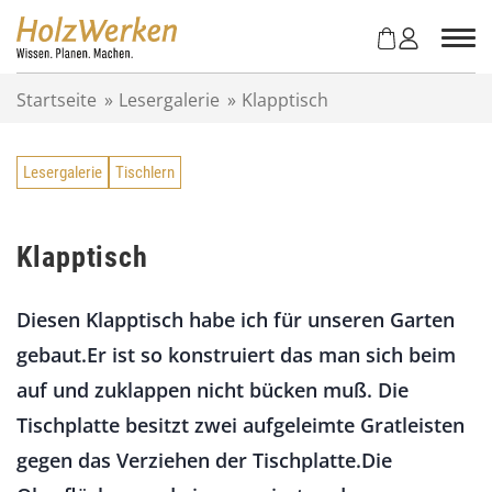
Z
u
m
I
Startseite
»
Lesergalerie
»
Klapptisch
n
h
a
Lesergalerie
Tischlern
l
t
s
p
Klapptisch
r
i
Diesen Klapptisch habe ich für unseren Garten
n
g
gebaut.Er ist so konstruiert das man sich beim
e
auf und zuklappen nicht bücken muß. Die
n
Tischplatte besitzt zwei aufgeleimte Gratleisten
gegen das Verziehen der Tischplatte.Die