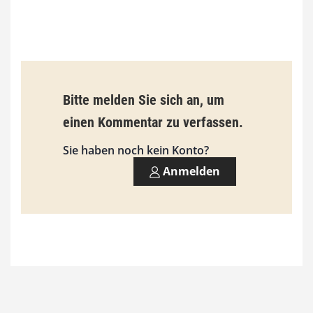
0
€
b
Bitte melden Sie sich an, um
i
einen Kommentar zu verfassen.
s
9
Sie haben noch kein Konto?
3
Anmelden
,
0
0
€