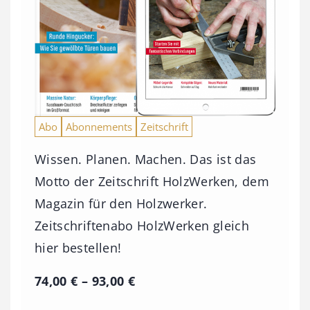
Abo
Abonnements
Zeitschrift
Wissen. Planen. Machen. Das ist das
Motto der Zeitschrift HolzWerken, dem
Magazin für den Holzwerker.
Zeitschriftenabo HolzWerken gleich
hier bestellen!
P
74,00
€
–
93,00
€
r