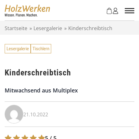
Z
u
m
I
Startseite
»
Lesergalerie
»
Kinderschreibtisch
n
h
a
Lesergalerie
Tischlern
l
t
s
p
Kinderschreibtisch
r
i
Mitwachsend aus Multiplex
n
g
e
n
21.10.2022
5
/ 5.