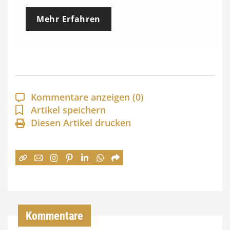
e
Mehr Erfahren
i
s
s
p
a
Kommentare anzeigen
(0)
n
Artikel speichern
Diesen Artikel drucken
n
e
:
7
4
,
Kommentare
0