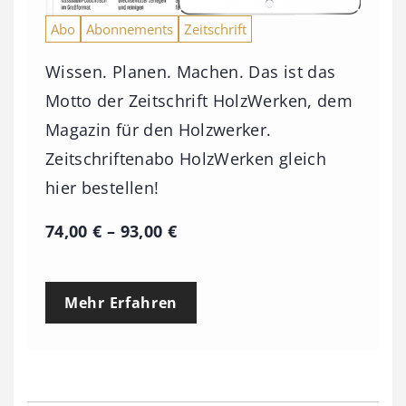
Abo
Abonnements
Zeitschrift
Wissen. Planen. Machen. Das ist das
Motto der Zeitschrift HolzWerken, dem
Magazin für den Holzwerker.
Zeitschriftenabo HolzWerken gleich
hier bestellen!
P
74,00
€
–
93,00
€
r
e
Mehr Erfahren
i
s
s
p