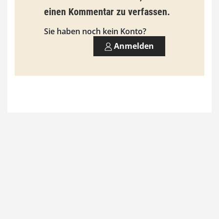
einen Kommentar zu verfassen.
s
9
Sie haben noch kein Konto?
3
Anmelden
,
0
0
€