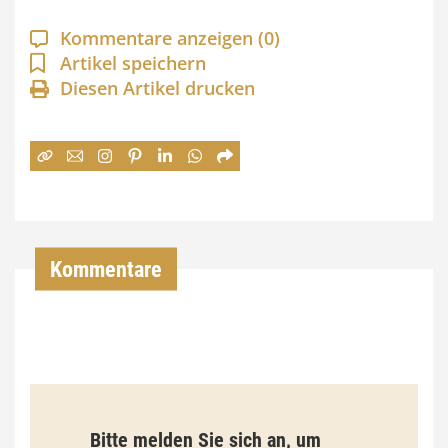
a
Kommentare anzeigen
(0)
n
Artikel speichern
Diesen Artikel drucken
n
e
:
7
4
,
Kommentare
0
0
€
b
Bitte melden Sie sich an, um
i