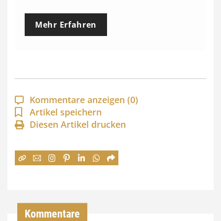
r
e
Mehr Erfahren
i
s
s
p
a
Kommentare anzeigen
(0)
n
Artikel speichern
Diesen Artikel drucken
n
e
:
7
4
,
Kommentare