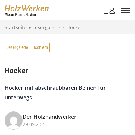
Z
u
m
I
Startseite
»
Lesergalerie
»
Hocker
n
h
a
Lesergalerie
Tischlern
l
t
s
p
Hocker
r
i
Hocker mit abschraubbaren Beinen für
n
g
unterwegs.
e
n
Der Holzhandwerker
29.09.2023