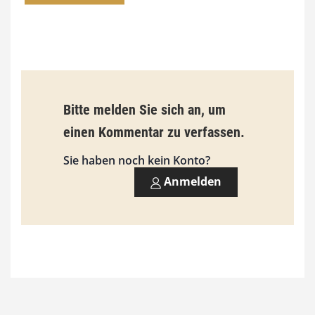
0
0
€
b
Bitte melden Sie sich an, um
i
einen Kommentar zu verfassen.
s
9
Sie haben noch kein Konto?
3
Anmelden
,
0
0
€