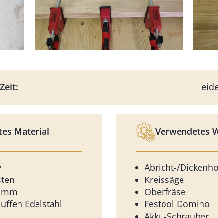
Zeit:
leid
es Material
Verwendetes 
v
Abricht-/Dickenh
sten
Kreissäge
5 mm
Oberfräse
ffen Edelstahl
Festool Domino
Akku-Schrauber