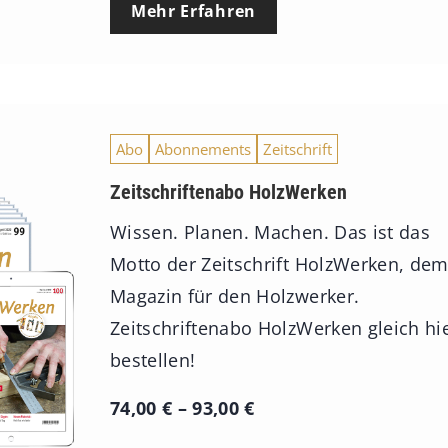
Mehr Erfahren
Abo
Abonnements
Zeitschrift
Zeitschriftenabo HolzWerken
Wissen. Planen. Machen. Das ist das
Motto der Zeitschrift HolzWerken, de
Magazin für den Holzwerker.
Zeitschriftenabo HolzWerken gleich hi
bestellen!
P
74,00
€
–
93,00
€
r