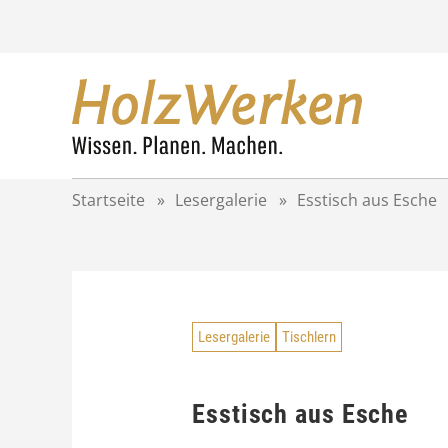
Z
u
m
I
n
h
a
l
t
Startseite
»
Lesergalerie
»
Esstisch aus Esche
s
p
r
i
n
g
Lesergalerie
Tischlern
e
n
Esstisch aus Esche