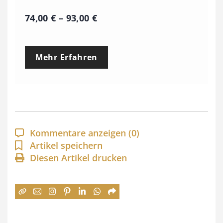
P
74,00
€
–
93,00
€
r
e
Mehr Erfahren
i
s
s
p
a
Kommentare anzeigen
(0)
n
Artikel speichern
Diesen Artikel drucken
n
e
:
7