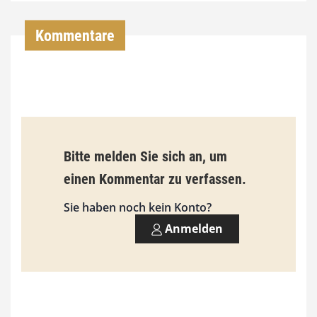
4
,
Kommentare
0
0
€
b
Bitte melden Sie sich an, um
i
einen Kommentar zu verfassen.
s
9
Sie haben noch kein Konto?
3
Anmelden
,
0
0