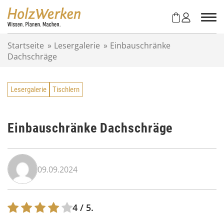
Z
u
m
I
Startseite
»
Lesergalerie
»
Einbauschränke
n
Dachschräge
h
a
l
Lesergalerie
Tischlern
t
s
p
r
Einbauschränke Dachschräge
i
n
g
09.09.2024
e
n
4
/ 5.