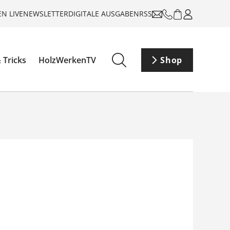
N LIVE
NEWSLETTER
DIGITALE AUSGABEN
RSS
 Tricks
HolzWerkenTV
Shop