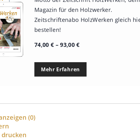
Magazin für den Holzwerker.
Zeitschriftenabo HolzWerken gleich hi
bestellen!
P
74,00
€
–
93,00
€
r
e
Mehr Erfahren
i
s
s
p
a
anzeigen
(0)
n
ern
l drucken
n