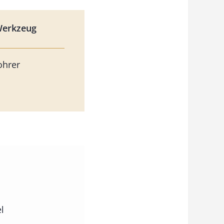
Werkzeug
ohrer
l