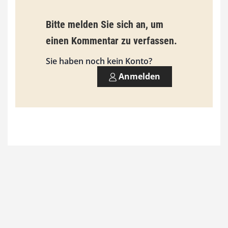
b
Bitte melden Sie sich an, um
i
einen Kommentar zu verfassen.
s
9
Sie haben noch kein Konto?
3
Anmelden
,
0
0
€