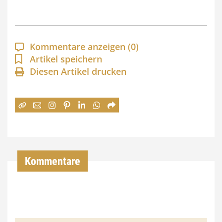
s
p
a
Kommentare anzeigen
(0)
n
Artikel speichern
Diesen Artikel drucken
n
e
:
7
4
,
Kommentare
0
0
€