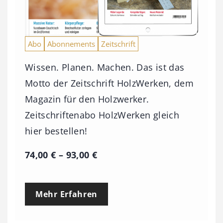
Abo
Abonnements
Zeitschrift
Wissen. Planen. Machen. Das ist das
Motto der Zeitschrift HolzWerken, dem
Magazin für den Holzwerker.
Zeitschriftenabo HolzWerken gleich
hier bestellen!
P
74,00
€
–
93,00
€
r
e
Mehr Erfahren
i
s