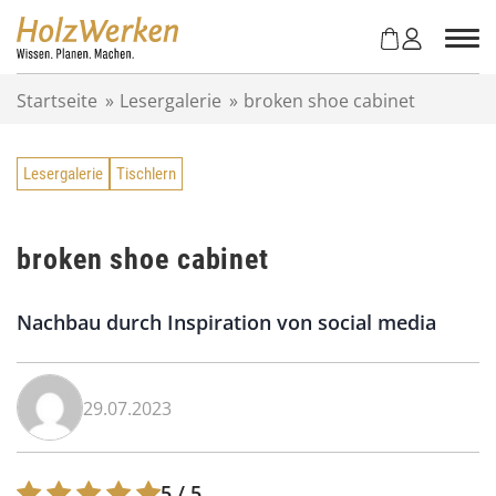
Z
u
m
I
Startseite
»
Lesergalerie
»
broken shoe cabinet
n
h
a
Lesergalerie
Tischlern
l
t
s
p
broken shoe cabinet
r
i
Nachbau durch Inspiration von social media
n
g
e
n
29.07.2023
5
/ 5.