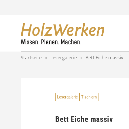
Z
u
m
I
n
h
a
l
t
Startseite
»
Lesergalerie
»
Bett Eiche massiv
s
p
r
i
n
g
Lesergalerie
Tischlern
e
n
Bett Eiche massiv