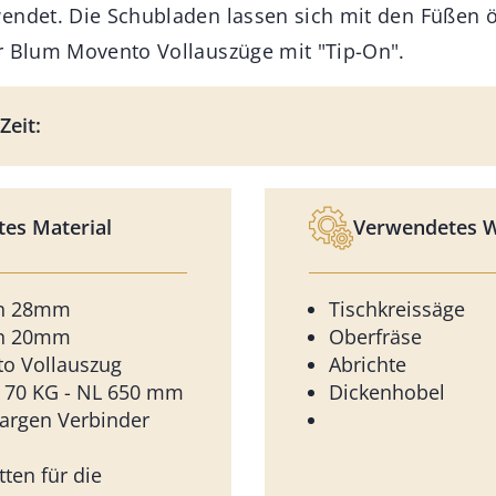
endet. Die Schubladen lassen sich mit den Füßen 
r Blum Movento Vollauszüge mit "Tip-On".
Zeit:
es Material
Verwendetes 
en 28mm
Tischkreissäge
en 20mm
Oberfräse
o Vollauszug
Abrichte
 70 KG - NL 650 mm
Dickenhobel
argen Verbinder
tten für die