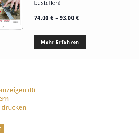
bestellen!
P
74,00
€
–
93,00
€
r
e
Mehr Erfahren
i
s
s
p
a
anzeigen
(0)
n
ern
l drucken
n
e
:
7