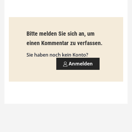
€
b
Bitte melden Sie sich an, um
i
einen Kommentar zu verfassen.
s
9
Sie haben noch kein Konto?
3
Anmelden
,
0
0
€