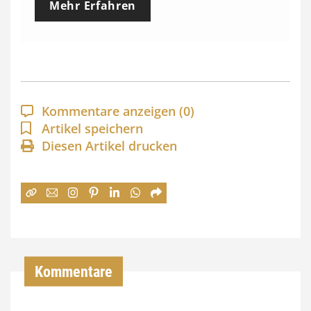
Mehr Erfahren
i
s
s
p
a
Kommentare anzeigen
(0)
n
Artikel speichern
Diesen Artikel drucken
n
e
:
7
4
,
Kommentare
0
0