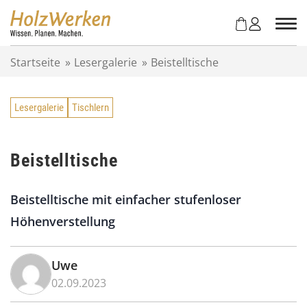
Z
u
m
I
Startseite
»
Lesergalerie
»
Beistelltische
n
h
a
Lesergalerie
Tischlern
l
t
s
p
Beistelltische
r
i
Beistelltische mit einfacher stufenloser
n
g
Höhenverstellung
e
n
Uwe
02.09.2023