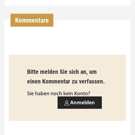
4
,
Kommentare
0
0
€
b
Bitte melden Sie sich an, um
i
einen Kommentar zu verfassen.
s
9
Sie haben noch kein Konto?
3
Anmelden
,
0
0