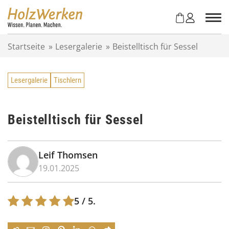
Z
u
m
I
Startseite
»
Lesergalerie
»
Beistelltisch für Sessel
n
h
a
Lesergalerie
Tischlern
l
t
s
p
Beistelltisch für Sessel
r
i
n
Leif Thomsen
g
19.01.2025
e
n
5
/ 5.