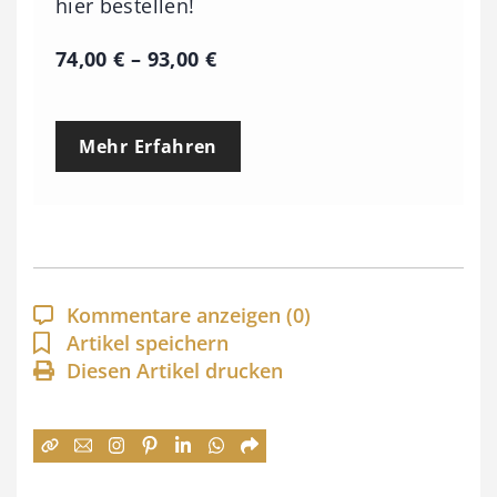
hier bestellen!
P
74,00
€
–
93,00
€
r
e
Mehr Erfahren
i
s
s
p
a
Kommentare anzeigen
(0)
n
Artikel speichern
Diesen Artikel drucken
n
e
:
7