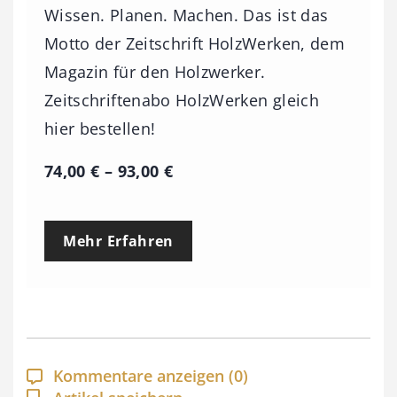
Wissen. Planen. Machen. Das ist das
Motto der Zeitschrift HolzWerken, dem
Magazin für den Holzwerker.
Zeitschriftenabo HolzWerken gleich
hier bestellen!
P
74,00
€
–
93,00
€
r
e
Mehr Erfahren
i
s
s
p
a
Kommentare anzeigen
(0)