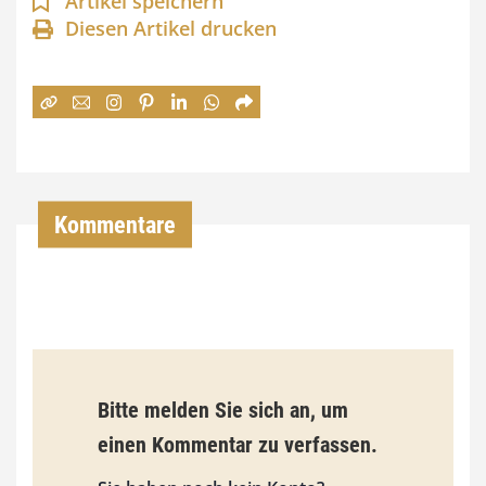
n
Artikel speichern
Diesen Artikel drucken
n
e
:
7
4
,
Kommentare
0
0
€
b
Bitte melden Sie sich an, um
i
einen Kommentar zu verfassen.
s