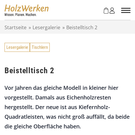
Z
u
m
I
Startseite
»
Lesergalerie
»
Beistelltisch 2
n
h
a
Lesergalerie
Tischlern
l
t
s
p
Beistelltisch 2
r
i
Vor Jahren das gleiche Modell in kleiner hier
n
g
vorgestellt. Damals aus Eichenholzresten
e
hergestellt. Der neue ist aus Kiefernholz-
n
Quadratleisten, was nicht groß auffällt, da beide
die gleiche Oberfläche haben.