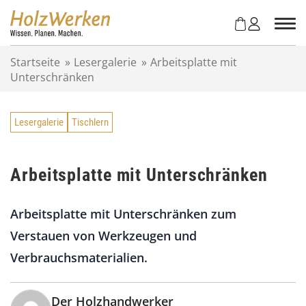
Z
u
m
I
Startseite
»
Lesergalerie
»
Arbeitsplatte mit
n
Unterschränken
h
a
l
Lesergalerie
Tischlern
t
s
p
r
Arbeitsplatte mit Unterschränken
i
n
Arbeitsplatte mit Unterschränken zum
g
e
Verstauen von Werkzeugen und
n
Verbrauchsmaterialien.
Der Holzhandwerker