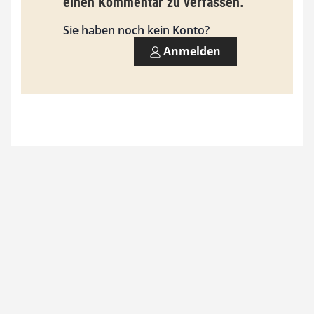
einen Kommentar zu verfassen.
3
Sie haben noch kein Konto?
,
Anmelden
0
0
€