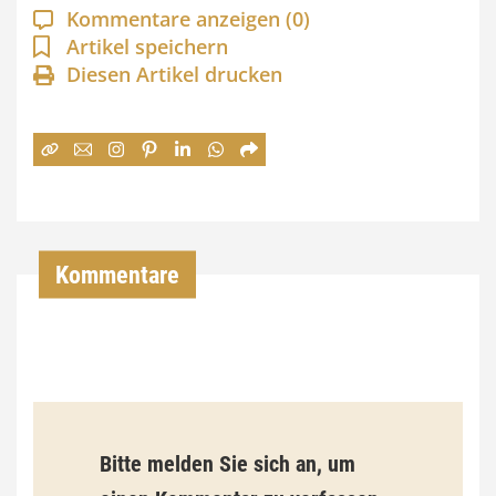
Kommentare anzeigen
(0)
n
Artikel speichern
e
Diesen Artikel drucken
:
7
4
,
0
Kommentare
0
€
b
i
s
Bitte melden Sie sich an, um
9