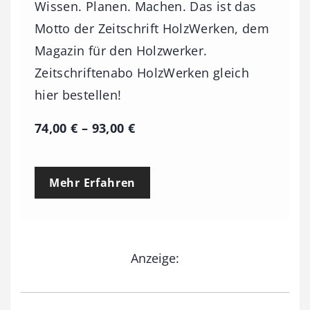
Wissen. Planen. Machen. Das ist das
Motto der Zeitschrift HolzWerken, dem
Magazin für den Holzwerker.
Zeitschriftenabo HolzWerken gleich
hier bestellen!
P
74,00
€
–
93,00
€
r
e
Mehr Erfahren
i
s
s
Anzeige:
p
a
n