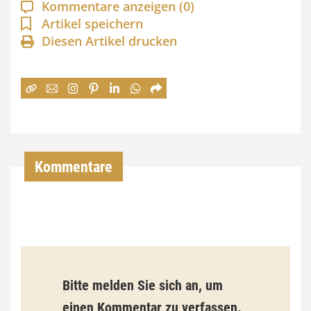
a
Kommentare anzeigen
(0)
n
Artikel speichern
Diesen Artikel drucken
n
e
:
7
4
,
Kommentare
0
0
€
b
Bitte melden Sie sich an, um
i
einen Kommentar zu verfassen.