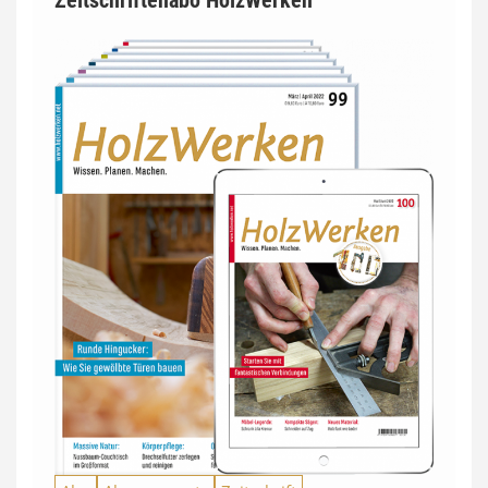
Zeitschriftenabo HolzWerken