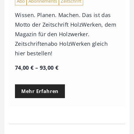
Abo
Abonnements
Zeitschrift
Wissen. Planen. Machen. Das ist das
Motto der Zeitschrift HolzWerken, dem
Magazin für den Holzwerker.
Zeitschriftenabo HolzWerken gleich
hier bestellen!
P
74,00
€
–
93,00
€
r
e
Mehr Erfahren
i
s
s
p