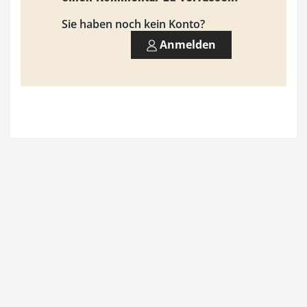
s
9
Sie haben noch kein Konto?
3
Anmelden
,
0
0
€