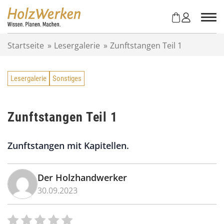
Z
u
m
I
Startseite
»
Lesergalerie
»
Zunftstangen Teil 1
n
h
a
Lesergalerie
Sonstiges
l
t
s
p
Zunftstangen Teil 1
r
i
Zunftstangen mit Kapitellen.
n
g
e
Der Holzhandwerker
n
30.09.2023