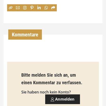
e
:
7
4
,
Kommentare
0
0
€
b
Bitte melden Sie sich an, um
i
einen Kommentar zu verfassen.
s
9
Sie haben noch kein Konto?
3
Anmelden