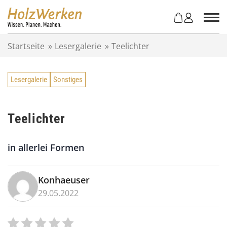
Z
u
m
I
Startseite
»
Lesergalerie
»
Teelichter
n
h
a
Lesergalerie
Sonstiges
l
t
s
p
Teelichter
r
i
in allerlei Formen
n
g
e
Konhaeuser
n
29.05.2022