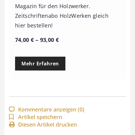
Magazin für den Holzwerker.
Zeitschriftenabo HolzWerken gleich
hier bestellen!
P
74,00
€
–
93,00
€
r
e
Mehr Erfahren
i
s
s
p
a
Kommentare anzeigen
(0)
n
Artikel speichern
Diesen Artikel drucken
n