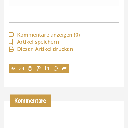
s
s
p
a
Kommentare anzeigen
(0)
n
Artikel speichern
Diesen Artikel drucken
n
e
:
7
4
,
Kommentare
0
0