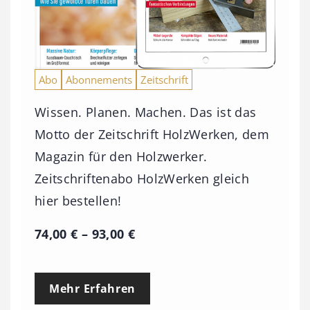
Abo
Abonnements
Zeitschrift
Wissen. Planen. Machen. Das ist das
Motto der Zeitschrift HolzWerken, dem
Magazin für den Holzwerker.
Zeitschriftenabo HolzWerken gleich
hier bestellen!
P
74,00
€
–
93,00
€
r
e
Mehr Erfahren
i