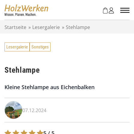
Z
u
m
I
Startseite
»
Lesergalerie
»
Stehlampe
n
h
a
Lesergalerie
Sonstiges
l
t
s
p
Stehlampe
r
i
Kleine Stehlampe aus Eichenbalken
n
g
e
n
07.12.2024
5
/ 5.