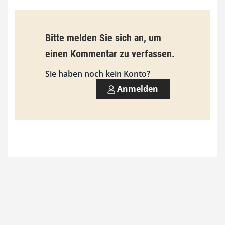
€
b
Bitte melden Sie sich an, um
i
einen Kommentar zu verfassen.
s
9
Sie haben noch kein Konto?
3
Anmelden
,
0
0
€