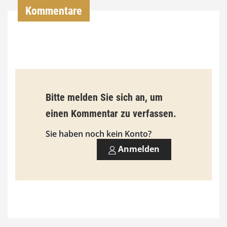
,
Kommentare
0
0
€
b
Bitte melden Sie sich an, um
i
einen Kommentar zu verfassen.
s
9
Sie haben noch kein Konto?
3
Anmelden
,
0
0