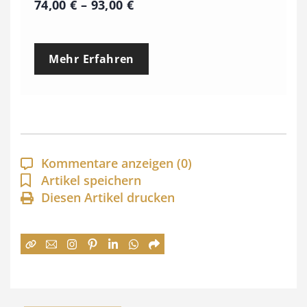
P
74,00
€
–
93,00
€
r
e
Mehr Erfahren
i
s
s
p
a
Kommentare anzeigen
(0)
n
Artikel speichern
Diesen Artikel drucken
n
e
:
7
4