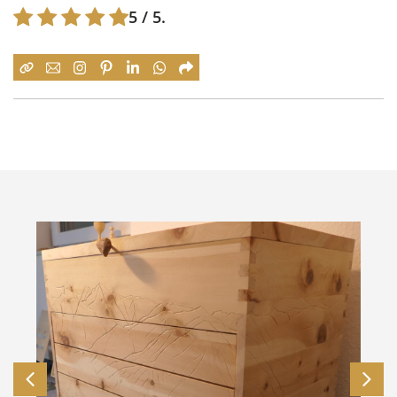
5
/ 5.