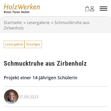
Z
u
m
I
Startseite
»
Lesergalerie
»
Schmucktruhe aus
n
Zirbenholz
h
a
l
Lesergalerie
Sonstiges
t
s
p
r
Schmucktruhe aus Zirbenholz
i
n
Projekt einer 14-Jährigen Schülerin
g
e
n
07.09.2023