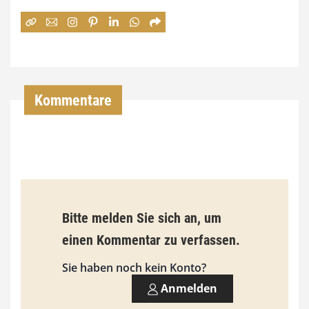
e
:
7
4
,
Kommentare
0
0
€
b
Bitte melden Sie sich an, um
i
einen Kommentar zu verfassen.
s
9
Sie haben noch kein Konto?
3
Anmelden