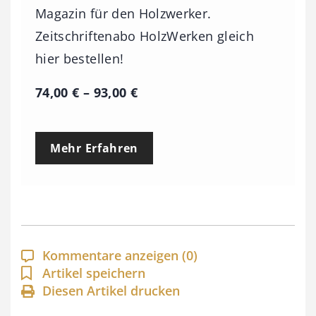
Magazin für den Holzwerker.
Zeitschriftenabo HolzWerken gleich
hier bestellen!
P
74,00
€
–
93,00
€
r
e
Mehr Erfahren
i
s
s
p
a
Kommentare anzeigen
(0)
n
Artikel speichern
Diesen Artikel drucken
n