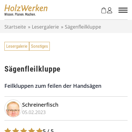
Z
u
m
I
Startseite
»
Lesergalerie
»
Sägenfleilkluppe
n
h
a
Lesergalerie
Sonstiges
l
t
s
p
Sägenfleilkluppe
r
i
Feilkluppen zum feilen der Handsägen
n
g
e
Schreinerfisch
n
05.02.2023
5
/ 5.