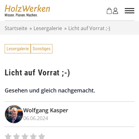
Z
u
m
I
Startseite
»
Lesergalerie
»
Licht auf Vorrat ;-)
n
h
a
Lesergalerie
Sonstiges
l
t
s
p
Licht auf Vorrat ;-)
r
i
Gesehen und gleich nachgemacht.
n
g
e
Wolfgang Kasper
n
06.06.2024