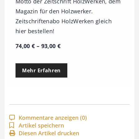
Motto der Zeitschrift HolzWerken, dem
Magazin für den Holzwerker.
Zeitschriftenabo HolzWerken gleich
hier bestellen!
P
74,00
€
–
93,00
€
r
e
Mehr Erfahren
i
s
s
p
a
Kommentare anzeigen
(0)
n
Artikel speichern
Diesen Artikel drucken
n