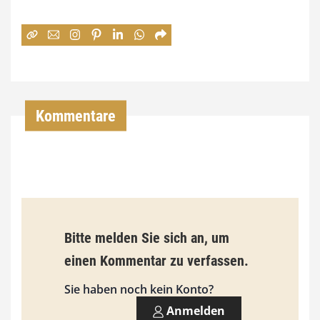
e
:
7
4
,
Kommentare
0
0
€
b
Bitte melden Sie sich an, um
i
einen Kommentar zu verfassen.
s
9
Sie haben noch kein Konto?
3
Anmelden