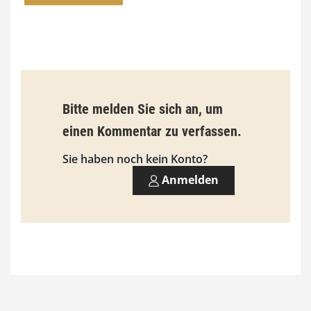
0
0
€
b
Bitte melden Sie sich an, um
i
einen Kommentar zu verfassen.
s
9
Sie haben noch kein Konto?
3
Anmelden
,
0
0
€