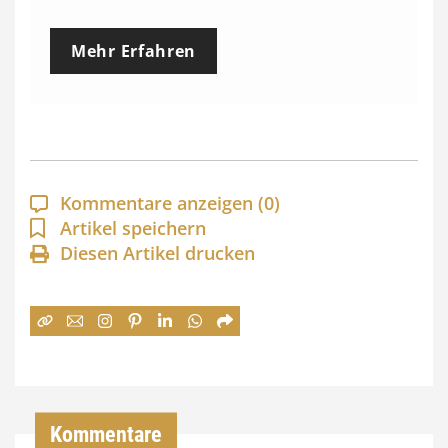
r
e
Mehr Erfahren
i
s
s
p
a
Kommentare anzeigen
(0)
n
Artikel speichern
Diesen Artikel drucken
n
e
:
7
4
,
Kommentare