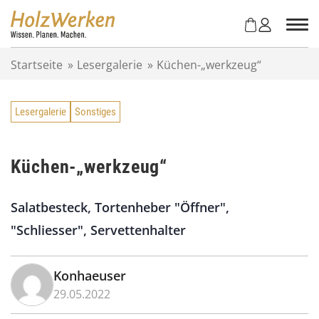
Z
u
m
I
Startseite
»
Lesergalerie
»
Küchen-„werkzeug“
n
h
a
Lesergalerie
Sonstiges
l
t
s
p
Küchen-„werkzeug“
r
i
Salatbesteck, Tortenheber "Öffner",
n
g
"Schliesser", Servettenhalter
e
n
Konhaeuser
29.05.2022