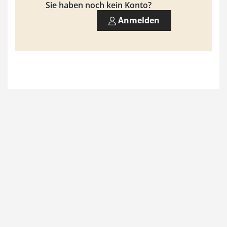
9
Sie haben noch kein Konto?
3
Anmelden
,
0
0
€