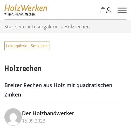
Z
u
m
I
Startseite
»
Lesergalerie
»
Holzrechen
n
h
a
Lesergalerie
Sonstiges
l
t
s
p
Holzrechen
r
i
Breiter Rechen aus Holz mit quadratischen
n
g
Zinken
e
n
Der Holzhandwerker
15.09.2023