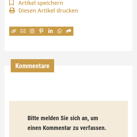
n
Artikel speichern
Diesen Artikel drucken
n
e
:
7
4
,
Kommentare
0
0
€
b
Bitte melden Sie sich an, um
i
einen Kommentar zu verfassen.
s