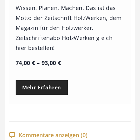
Wissen. Planen. Machen. Das ist das
Motto der Zeitschrift HolzWerken, dem
Magazin für den Holzwerker.
Zeitschriftenabo HolzWerken gleich
hier bestellen!
P
74,00
€
–
93,00
€
r
e
Mehr Erfahren
i
s
s
p
a
Kommentare anzeigen
(0)