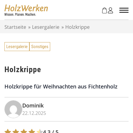
Z
u
m
I
Startseite
»
Lesergalerie
»
Holzkrippe
n
h
a
Lesergalerie
Sonstiges
l
t
s
p
Holzkrippe
r
i
Holzkrippe für Weihnachten aus Fichtenholz
n
g
e
Dominik
n
22.12.2025
4.3
/ 5.