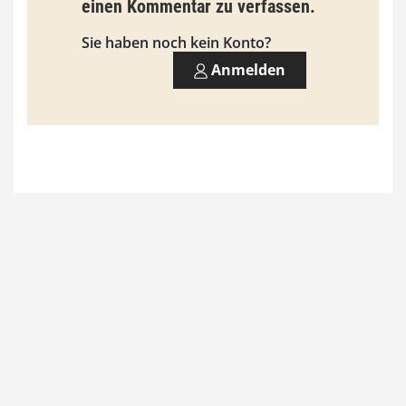
einen Kommentar zu verfassen.
s
9
Sie haben noch kein Konto?
3
Anmelden
,
0
0
€