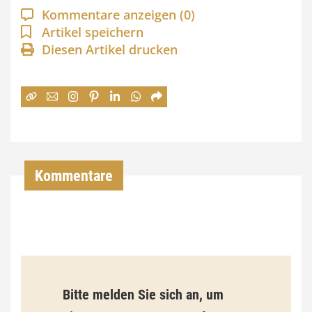
a
Kommentare anzeigen
(0)
n
Artikel speichern
Diesen Artikel drucken
n
e
:
7
4
,
Kommentare
0
0
€
b
Bitte melden Sie sich an, um
i