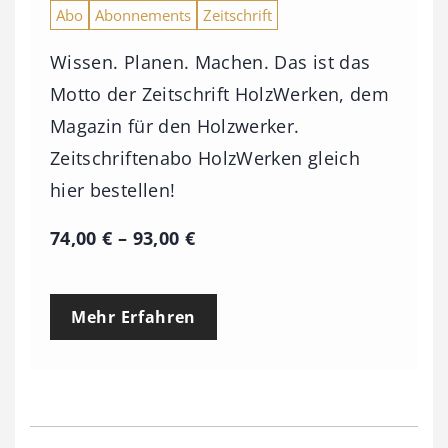
Abo
Abonnements
Zeitschrift
Wissen. Planen. Machen. Das ist das
Motto der Zeitschrift HolzWerken, dem
Magazin für den Holzwerker.
Zeitschriftenabo HolzWerken gleich
hier bestellen!
P
74,00
€
–
93,00
€
r
e
Mehr Erfahren
i
s
s
p