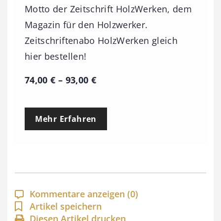
Motto der Zeitschrift HolzWerken, dem
Magazin für den Holzwerker.
Zeitschriftenabo HolzWerken gleich
hier bestellen!
P
74,00
€
–
93,00
€
r
e
Mehr Erfahren
i
s
s
p
a
Kommentare anzeigen
(0)
n
Artikel speichern
Diesen Artikel drucken