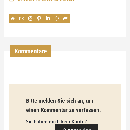
n
e
:
7
4
,
Kommentare
0
0
€
b
Bitte melden Sie sich an, um
i
einen Kommentar zu verfassen.
s
9
Sie haben noch kein Konto?