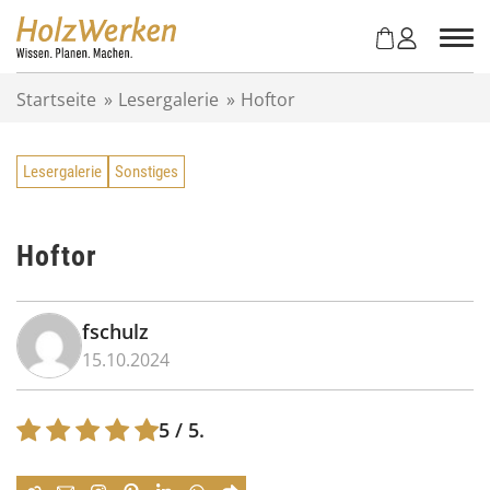
Z
u
m
I
Startseite
»
Lesergalerie
»
Hoftor
n
h
a
Lesergalerie
Sonstiges
l
t
s
p
Hoftor
r
i
n
fschulz
g
15.10.2024
e
n
5
/ 5.