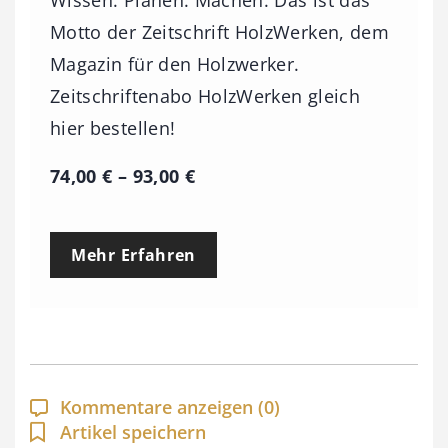
Wissen. Planen. Machen. Das ist das
Motto der Zeitschrift HolzWerken, dem
Magazin für den Holzwerker.
Zeitschriftenabo HolzWerken gleich
hier bestellen!
P
74,00
€
–
93,00
€
r
e
Mehr Erfahren
i
s
s
p
a
Kommentare anzeigen
(0)
n
Artikel speichern