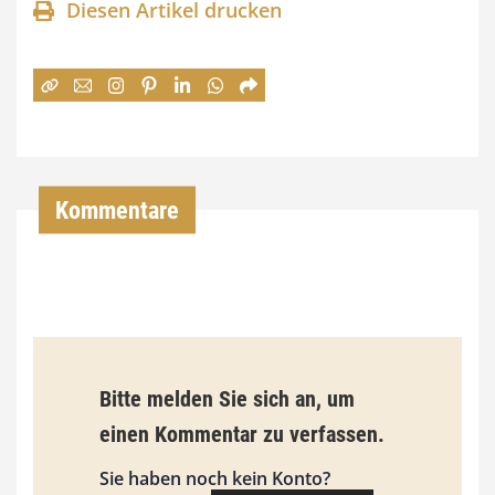
Diesen Artikel drucken
n
e
:
7
4
,
Kommentare
0
0
€
b
Bitte melden Sie sich an, um
i
einen Kommentar zu verfassen.
s
9
Sie haben noch kein Konto?