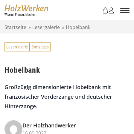
Z
u
m
I
Startseite
»
Lesergalerie
»
Hobelbank
n
h
a
Lesergalerie
Sonstiges
l
t
s
p
Hobelbank
r
i
Großzügig dimensionierte Hobelbank mit
n
g
französischer Vorderzange und deutscher
e
Hinterzange.
n
Der Holzhandwerker
18.09.2023