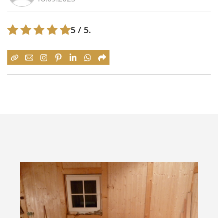
5
/ 5.